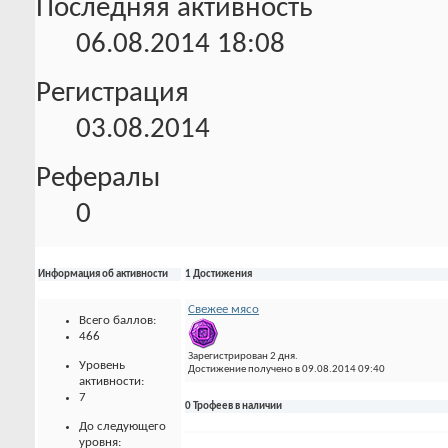
Последняя активность
06.08.2014
18:08
Регистрация
03.08.2014
Рефералы
0
Информация об активности
1 Достижения
Свежее мясо
Всего баллов:
466
Зарегистрирован 2 дня.
Уровень
Достижение получено в 09.08.2014 09:40
активности:
7
0 Трофеев в наличии
До следующего
уровня: