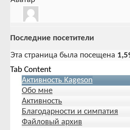
Последние посетители
Эта страница была посещена
1,5
Tab Content
Активность Kageson
Обо мне
Активность
Благодарности и симпатия
Файловый архив