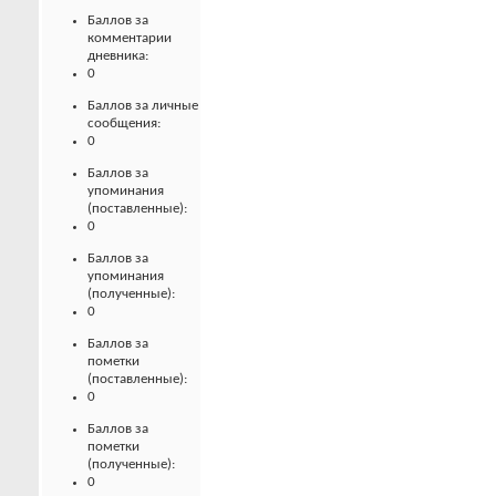
Баллов за
комментарии
дневника:
0
Баллов за личные
сообщения:
0
Баллов за
упоминания
(поставленные):
0
Баллов за
упоминания
(полученные):
0
Баллов за
пометки
(поставленные):
0
Баллов за
пометки
(полученные):
0