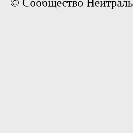
© Сообщество Нейтраль