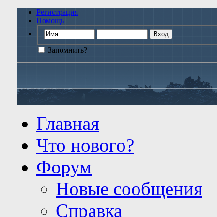
Регистрация
Помощь
Запомнить?
Главная
Что нового?
Форум
Новые сообщения
Справка