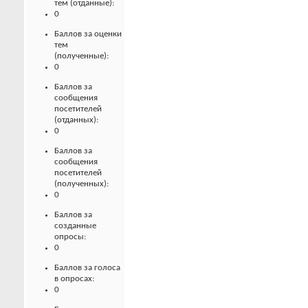
тем (отданные):
0
Баллов за оценки
тем
(полученные):
0
Баллов за
сообщения
посетителей
(отданных):
0
Баллов за
сообщения
посетителей
(полученных):
0
Баллов за
созданные
опросы:
0
Баллов за голоса
в опросах:
0