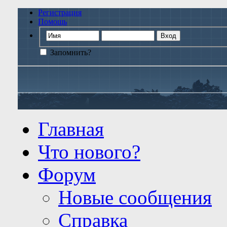
Регистрация
Помощь
Запомнить?
Главная
Что нового?
Форум
Новые сообщения
Справка