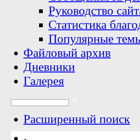
Руководство сайт
Статистика благо
Популярные тем
Файловый архив
Дневники
Галерея
Расширенный поиск