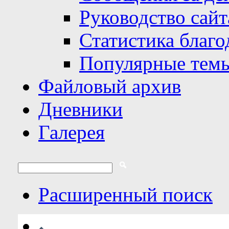
Руководство сайт
Статистика благо
Популярные тем
Файловый архив
Дневники
Галерея
Расширенный поиск