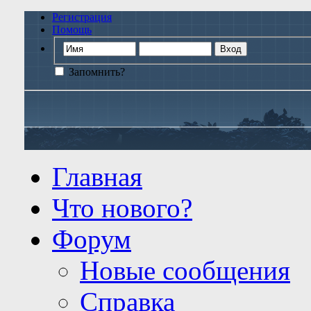
Регистрация
Помощь
Запомнить?
Главная
Что нового?
Форум
Новые сообщения
Справка