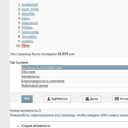
Angels420
,
DarK_Knigt
,
eliwolfie
,
Gzon
,
Naarassusi
,
Phileas
,
Semovente
,
Torontino
,
votetot
,
Пётр
Эта страница была посещена
33,959
раз
Tab Content
Активность RpgMakerUser
Обо мне
Активность
Благодарности и симпатия
Файловый архив
Все
RpgMakerUser
Друзья
Фотог
Новая активность (
)
Пожалуйста, перезагрузите эту страницу, чтобы увидеть 200+ новых элем
Старая активность