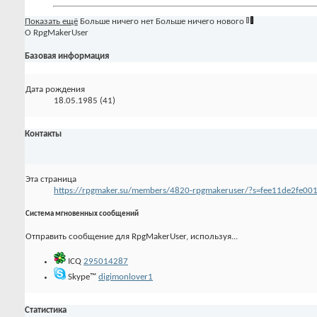
Показать ещё
Больше ничего нет
Больше ничего нового
О RpgMakerUser
Базовая информация
Дата рождения
18.05.1985 (41)
Контакты
Эта страница
https://rpgmaker.su/members/4820-rpgmakeruser/?s=fee11de2fe0
Система мгновенных сообщений
Отправить сообщение для RpgMakerUser, используя...
ICQ
295014287
Skype™
digimonlover1
Статистика