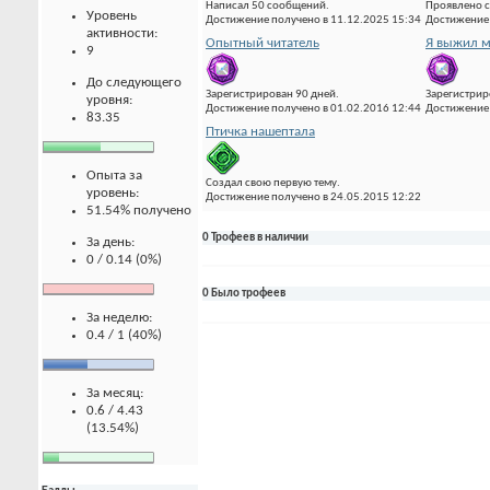
Написал 50 сообщений.
Проявлено с
Уровень
Достижение получено в 11.12.2025 15:34
Достижение 
активности:
Опытный читатель
Я выжил м
9
До следующего
Зарегистрирован 90 дней.
Зарегистрир
уровня:
Достижение получено в 01.02.2016 12:44
Достижение 
83.35
Птичка нашептала
Опыта за
Создал свою первую тему.
уровень:
Достижение получено в 24.05.2015 12:22
51.54% получено
0 Трофеев в наличии
За день:
0 / 0.14 (0%)
0 Было трофеев
За неделю:
0.4 / 1 (40%)
За месяц:
0.6 / 4.43
(13.54%)