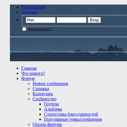
Регистрация
Помощь
Запомнить?
Главная
Что нового?
Форум
Новые сообщения
Справка
Календарь
Сообщество
Группы
Альбомы
Статистика благодарностей
Популярные темы/сообщения
Опции форума