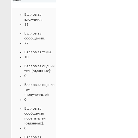
Баллы
Баллов за
вложения:
11
Баллов за
сообщения:
72
Баллов за темы:
10
Баллов за оценки
тем (отданные):
0
Баллов за оценки
тем
(полученные):
0
Баллов за
сообщения
посетителей
(отданных):
0
Баллов за