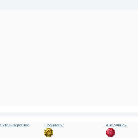
ое-что интересное
С юбилеем!
Я не одинок!