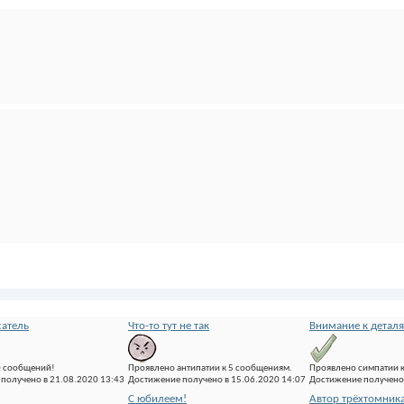
атель
Что-то тут не так
Внимание к детал
0 сообщений!
Проявлено антипатии к 5 сообщениям.
Проявлено симпатии 
получено в 21.08.2020 13:43
Достижение получено в 15.06.2020 14:07
Достижение получено 
С юбилеем!
Автор трёхтомник