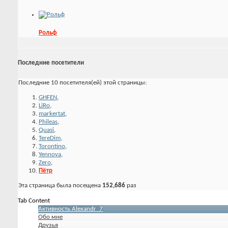
Рольф
Последние посетители
Последние 10 посетителя(ей) этой страницы:
GHFEN
,
LiRo
,
markertat
,
Phileas
,
Quasi
,
TereDim
,
Torontino
,
Yennova
,
Zero
,
Пётр
Эта страница была посещена
152,686
раз
Tab Content
Активность Alexandr_7
Обо мне
Друзья