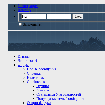
Регистрация
Помощь
Запомнить?
Главная
Что нового?
Форум
Новые сообщения
Справка
Календарь
Сообщество
Группы
Альбомы
Статистика благодарностей
Популярные темы/сообщения
Опции форума