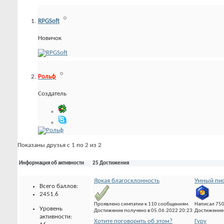
RPGSoft
Новичок
Рольф
Создатель
Показаны друзья с 1 по 2 из 2
Информация об активности
25 Достижения
Яркая благосклонность
Умный пис
Всего баллов:
2451.6
Проявлено симпатии к 110 сообщениям.
Написал 75
Уровень
Достижение получено в 05.06.2022 20:23
Достижение 
активности:
Хотите поговорить об этом?
Гуру