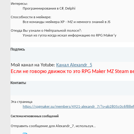
Интересы:
Программирования в C#, Delphi
Способности в мейкере:
Все команды мейкера XP - MZ и немного знаний в JS
Откуда Вы узнали о Нейтральной полосе?:
Узнал из гугла когда искал информацию по RPG Maker'у
Подпись
Мой канал на Yotube:
Канал Alexandr_5
Если не говорю движок то это RPG Maker MZ Steam в
Контакты
Эта страница
https://rpgmaker.su/members/4921-alexandr_7/?s=ab2805c0c6f8
Система мгновенных сообщений
Отправить сообщение для Alexandr_7, используя...