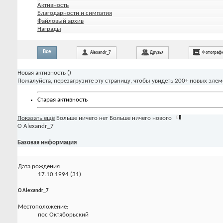
Активность
Благодарности и симпатия
Файловый архив
Награды
Все
Alexandr_7
Друзья
Фотограф
Новая активность (
)
Пожалуйста, перезагрузите эту страницу, чтобы увидеть 200+ новых элем
Старая активность
Показать ещё
Больше ничего нет
Больше ничего нового
О Alexandr_7
Базовая информация
Дата рождения
17.10.1994 (31)
О Alexandr_7
Местоположение:
пос Октяборьский