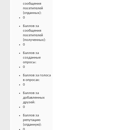
сообщения
посетителей
(отданных):
0
Баллов за
сообщения
посетителей
(полученных):
0
Баллов за
созданные
опросы:
0
Баллов за голоса
в опросах:
0
Баллов за
добавленных
друзей:
0
Баллов за
репутацию
(отданную):
0