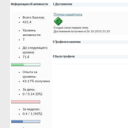
Информация об активности
1 Достижения
Птичка нашептала
Всего баллов:
421.4
Создал свою первую тему.
Уровень
Достижение получено в 26.10.2015 21:33
активности:
7
0 Трофеев в наличии
До следующего
уровня:
71.6
0 Было трофеев
Опыта за
уровень:
43.17% получено
За день:
0 / 0.14 (0%)
За неделю:
0.4 / 1 (40%)