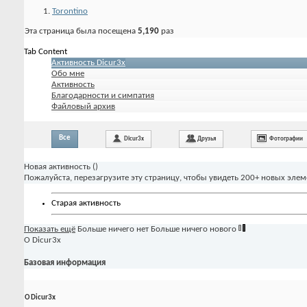
Torontino
Эта страница была посещена
5,190
раз
Tab Content
Активность Dicur3x
Обо мне
Активность
Благодарности и симпатия
Файловый архив
Все
Dicur3x
Друзья
Фотографии
Новая активность (
)
Пожалуйста, перезагрузите эту страницу, чтобы увидеть 200+ новых элем
Старая активность
Показать ещё
Больше ничего нет
Больше ничего нового
О Dicur3x
Базовая информация
О Dicur3x