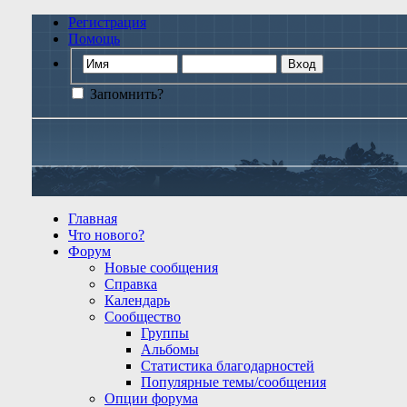
Регистрация
Помощь
Запомнить?
Главная
Что нового?
Форум
Новые сообщения
Справка
Календарь
Сообщество
Группы
Альбомы
Статистика благодарностей
Популярные темы/сообщения
Опции форума