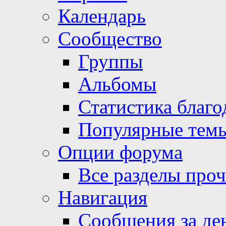
Календарь
Сообщество
Группы
Альбомы
Статистика благо
Популярные тем
Опции форума
Все разделы про
Навигация
Сообщения за де