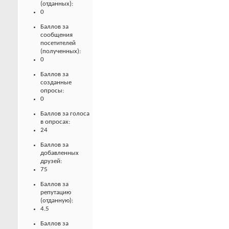
(отданных):
0
Баллов за
сообщения
посетителей
(полученных):
0
Баллов за
созданные
опросы:
0
Баллов за голоса
в опросах:
24
Баллов за
добавленных
друзей:
75
Баллов за
репутацию
(отданную):
4.5
Баллов за