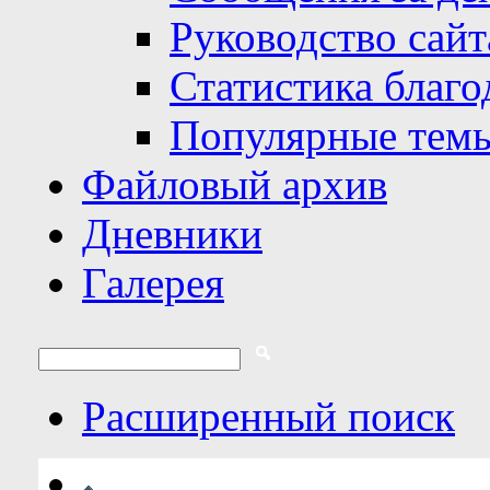
Руководство сайт
Статистика благо
Популярные тем
Файловый архив
Дневники
Галерея
Расширенный поиск