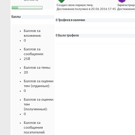
Создал свою первую тему.
Зарегистрир
Достижение получено в 20.06.2016 17:45
Достижение 
Баллы
0 Трофеев в наличии
Баллов за
вложения:
0 Было трофеев
0
Баллов за
сообщения:
258
Баллов за темы:
20
Баллов за оценки
тем (отданные):
0
Баллов за оценки
тем
(полученные):
0
Баллов за
сообщения
посетителей