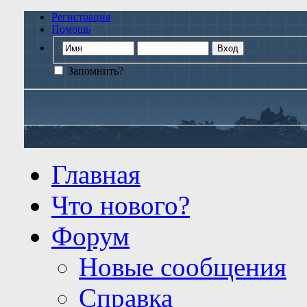
Регистрация
Помощь
Запомнить?
Главная
Что нового?
Форум
Новые сообщения
Справка