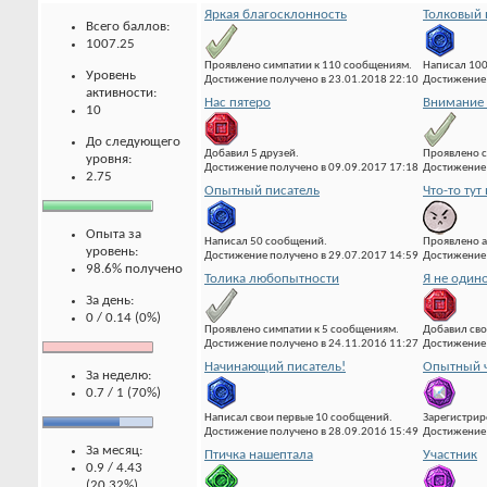
Яркая благосклонность
Толковый 
Всего баллов:
1007.25
Проявлено симпатии к 110 сообщениям.
Написал 10
Уровень
Достижение получено в 23.01.2018 22:10
Достижение 
активности:
Нас пятеро
Внимание 
10
До следующего
Добавил 5 друзей.
Проявлено с
уровня:
Достижение получено в 09.09.2017 17:18
Достижение 
2.75
Опытный писатель
Что-то тут 
Опыта за
Написал 50 сообщений.
Проявлено а
уровень:
Достижение получено в 29.07.2017 14:59
Достижение 
98.6% получено
Толика любопытности
Я не один
За день:
0 / 0.14 (0%)
Проявлено симпатии к 5 сообщениям.
Добавил сво
Достижение получено в 24.11.2016 11:27
Достижение 
Начинающий писатель!
Опытный ч
За неделю:
0.7 / 1 (70%)
Написал свои первые 10 сообщений.
Зарегистрир
Достижение получено в 28.09.2016 15:49
Достижение 
За месяц:
Птичка нашептала
Участник
0.9 / 4.43
(20.32%)