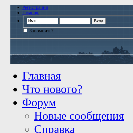
Регистрация
Помощь
Запомнить?
Главная
Что нового?
Форум
Новые сообщения
Справка