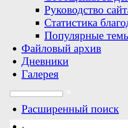
Руководство сайт
Статистика благо
Популярные тем
Файловый архив
Дневники
Галерея
Расширенный поиск