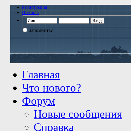
Регистрация
Помощь
Запомнить?
Главная
Что нового?
Форум
Новые сообщения
Справка