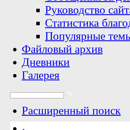
Руководство сайт
Статистика благо
Популярные тем
Файловый архив
Дневники
Галерея
Расширенный поиск