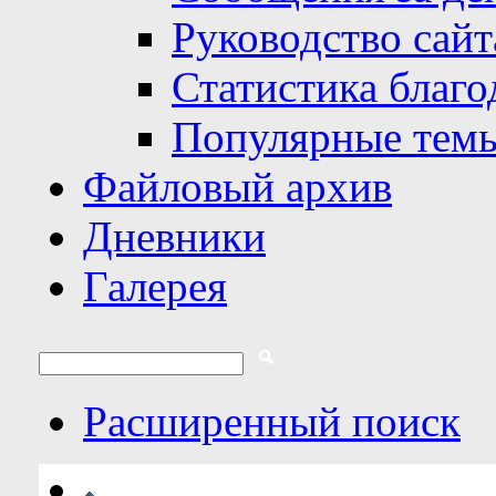
Руководство сайт
Статистика благо
Популярные тем
Файловый архив
Дневники
Галерея
Расширенный поиск