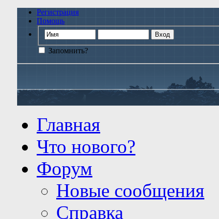
Регистрация
Помощь
Запомнить?
Главная
Что нового?
Форум
Новые сообщения
Справка