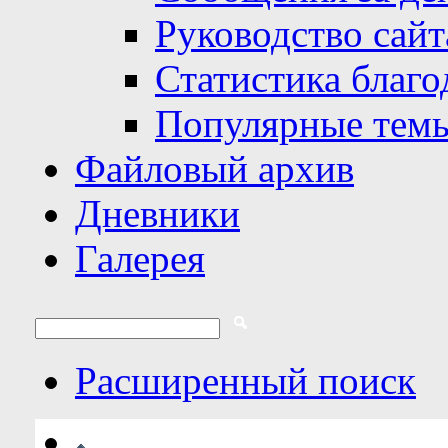
Руководство сайт
Статистика благо
Популярные тем
Файловый архив
Дневники
Галерея
Расширенный поиск