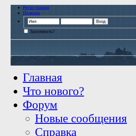
Регистрация
Помощь
Запомнить?
Главная
Что нового?
Форум
Новые сообщения
Справка