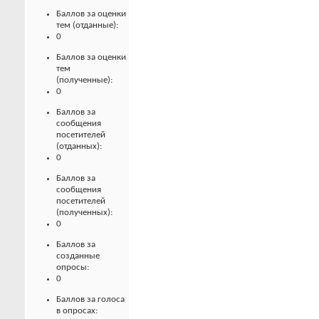
Баллов за оценки
тем (отданные):
0
Баллов за оценки
тем
(полученные):
0
Баллов за
сообщения
посетителей
(отданных):
0
Баллов за
сообщения
посетителей
(полученных):
0
Баллов за
созданные
опросы:
0
Баллов за голоса
в опросах: