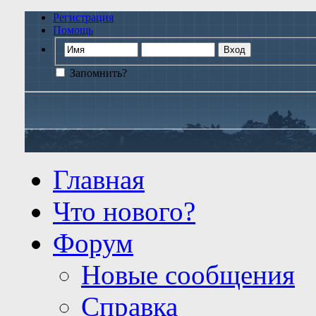
Регистрация
Помощь
Запомнить?
Главная
Что нового?
Форум
Новые сообщения
Справка