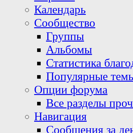
Календарь
Сообщество
Группы
Альбомы
Статистика благо
Популярные тем
Опции форума
Все разделы про
Навигация
Сообщения за де