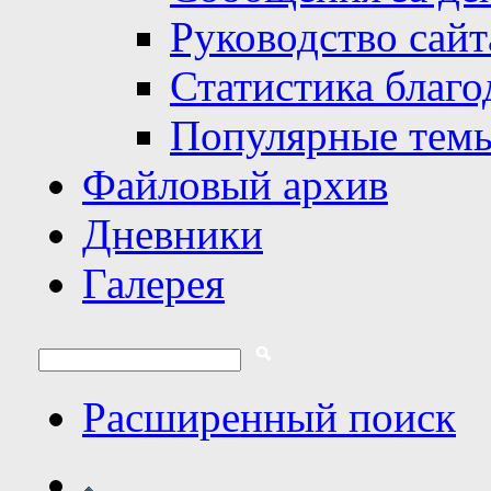
Руководство сайт
Статистика благо
Популярные тем
Файловый архив
Дневники
Галерея
Расширенный поиск