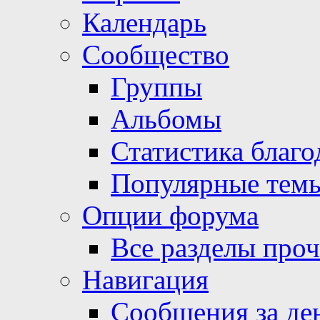
Календарь
Сообщество
Группы
Альбомы
Статистика благо
Популярные тем
Опции форума
Все разделы про
Навигация
Сообщения за де