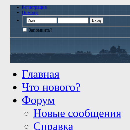
Регистрация
Помощь
Запомнить?
Главная
Что нового?
Форум
Новые сообщения
Справка