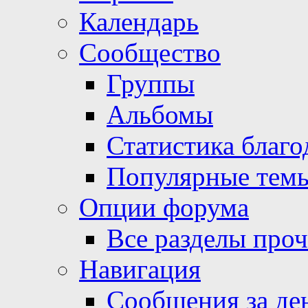
Календарь
Сообщество
Группы
Альбомы
Статистика благо
Популярные тем
Опции форума
Все разделы про
Навигация
Сообщения за де