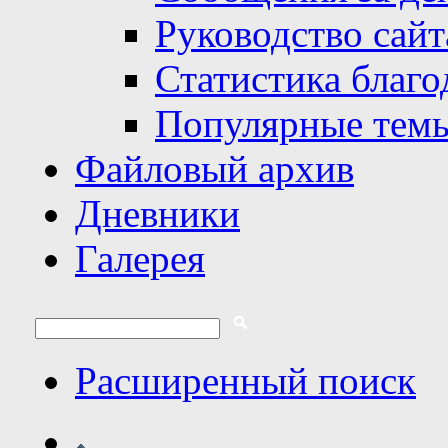
Руководство сайт
Статистика благо
Популярные тем
Файловый архив
Дневники
Галерея
Расширенный поиск