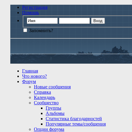
Регистрация
Помощь
Запомнить?
Главная
Что нового?
Форум
Новые сообщения
Справка
Календарь
Сообщество
Группы
Альбомы
Статистика благодарностей
Популярные темы/сообщения
Опции форума