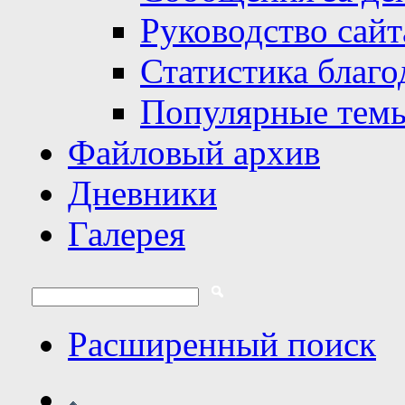
Руководство сайт
Статистика благо
Популярные тем
Файловый архив
Дневники
Галерея
Расширенный поиск