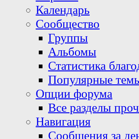
Календарь
Сообщество
Группы
Альбомы
Статистика благо
Популярные тем
Опции форума
Все разделы про
Навигация
Сообщения за де