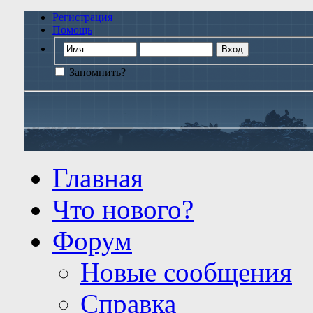
Регистрация
Помощь
Запомнить?
Главная
Что нового?
Форум
Новые сообщения
Справка