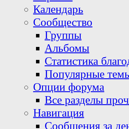
Календарь
Сообщество
Группы
Альбомы
Статистика благо
Популярные тем
Опции форума
Все разделы про
Навигация
Сообщения за де