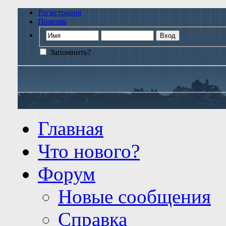
Регистрация
Помощь
Запомнить?
Главная
Что нового?
Форум
Новые сообщения
Справка