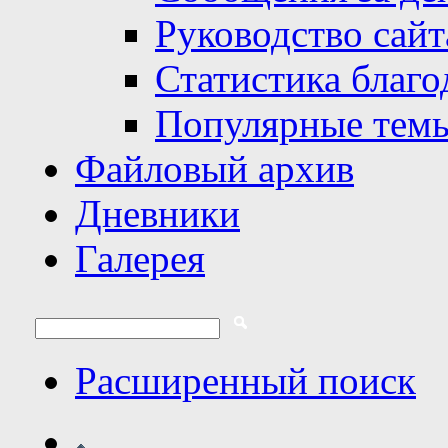
Руководство сайт
Статистика благо
Популярные тем
Файловый архив
Дневники
Галерея
Расширенный поиск