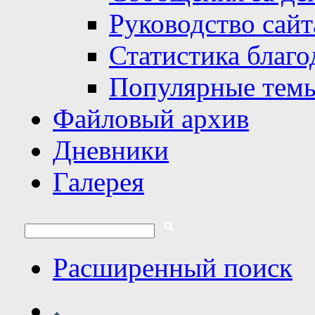
Руководство сайт
Статистика благо
Популярные тем
Файловый архив
Дневники
Галерея
Расширенный поиск