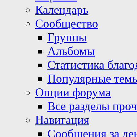
Календарь
Сообщество
Группы
Альбомы
Статистика благо
Популярные тем
Опции форума
Все разделы про
Навигация
Сообщения за де