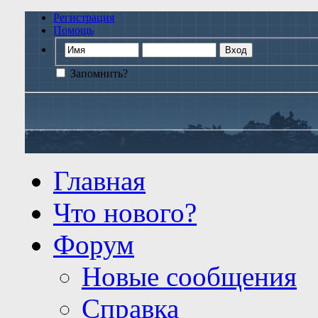
Регистрация
Помощь
Запомнить?
Главная
Что нового?
Форум
Новые сообщения
Справка