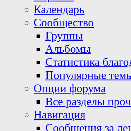
Календарь
Сообщество
Группы
Альбомы
Статистика благо
Популярные тем
Опции форума
Все разделы про
Навигация
Сообщения за де