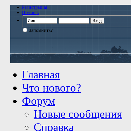
Регистрация
Помощь
Запомнить?
Главная
Что нового?
Форум
Новые сообщения
Справка