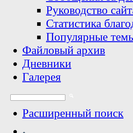
Руководство сайт
Статистика благо
Популярные тем
Файловый архив
Дневники
Галерея
Расширенный поиск