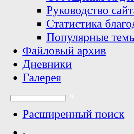
Руководство сайт
Статистика благо
Популярные тем
Файловый архив
Дневники
Галерея
Расширенный поиск