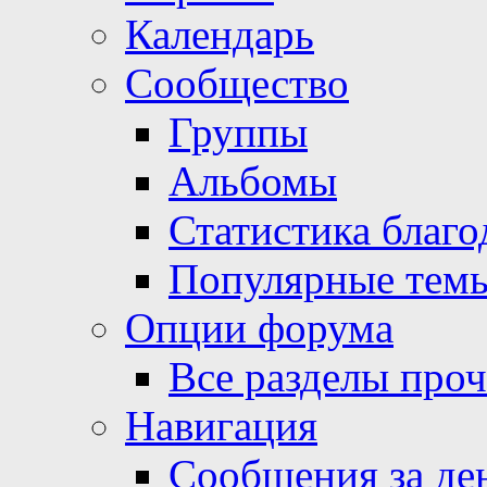
Календарь
Сообщество
Группы
Альбомы
Статистика благо
Популярные тем
Опции форума
Все разделы про
Навигация
Сообщения за де