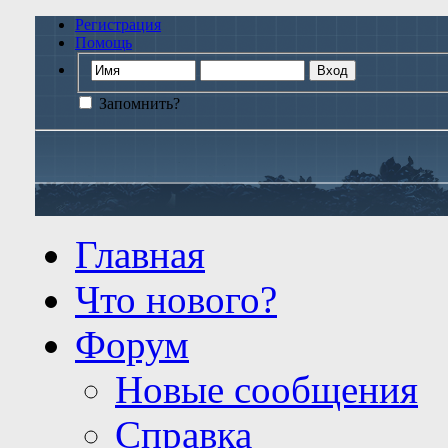
Регистрация
Помощь
Запомнить?
Главная
Что нового?
Форум
Новые сообщения
Справка