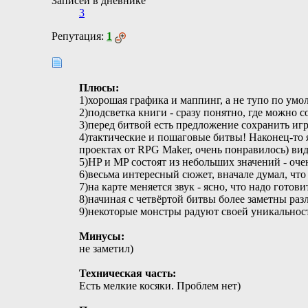
Записей в дневнике
3
Репутация:
1
Плюсы:
1)хорошая графика и маппинг, а не тупо по ум
2)подсветка книги - сразу понятно, где можно с
3)перед битвой есть предложение сохранить игр
4)тактические и пошаговые битвы! Наконец-то я
проектах от RPG Maker, очень понравилось) вид
5)HP и MP состоят из небольших значений - оче
6)весьма интересный сюжет, вначале думал, что 
7)на карте меняется звук - ясно, что надо готови
8)начиная с четвёртой битвы более заметны разл
9)некоторые монстры радуют своей уникальнос
Минусы:
не заметил)
Техническая часть:
Есть мелкие косяки. Проблем нет)