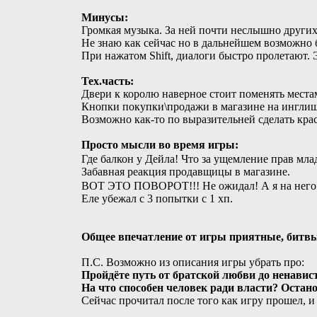
Минусы:
Громкая музыка. За ней почти неслышно других
Не знаю как сейчас но в дальнейшем возможно 
При нажатом Shift, диалоги быстро пролетают.
Тех.часть:
Двери к королю наверное стоит поменять места
Кнопки покупки\продажи в магазине на инглиш
Возможно как-то по выразительней сделать кра
Просто мысли во время игры:
Где балкон у Дейла! Что за ущемление прав мл
Забавная реакция продавщицы в магазине.
ВОТ ЭТО ПОВОРОТ!!! Не ожидал! А я на него
Еле убежал с 3 попытки с 1 хп.
Общее впечатление от игры приятные, битвы
П.С. Возможно из описания игры убрать про:
Пройдёте путь от братской любви до ненавист
На что способен человек ради власти? Остан
Сейчас прочитал после того как игру прошел, и