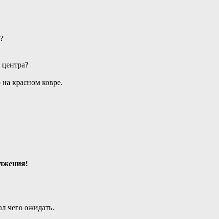
?
 центра?
 на красном ковре.
олжения!
ал чего ожидать.