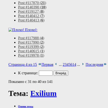
Post #117870 (
21
)
Post #140390 (
10
)
Post #119127 (
8
)
Post #140412 (
7
)
Post #140413 (
6
)
Плохо!:
Post #117988 (
4
)
Post #117990 (
2
)
Post #119399 (
2
)
Post #140615 (
1
)
Post #119978 (
1
)
Страница 4 из 15
Первая
...
2
3
4
5
6
14
...
Последняя
К странице:
Показано с 31 по 40 из 141
Тема:
Exilium
Опции темы