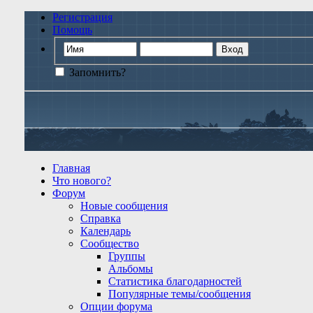
Регистрация
Помощь
Запомнить?
Главная
Что нового?
Форум
Новые сообщения
Справка
Календарь
Сообщество
Группы
Альбомы
Статистика благодарностей
Популярные темы/сообщения
Опции форума