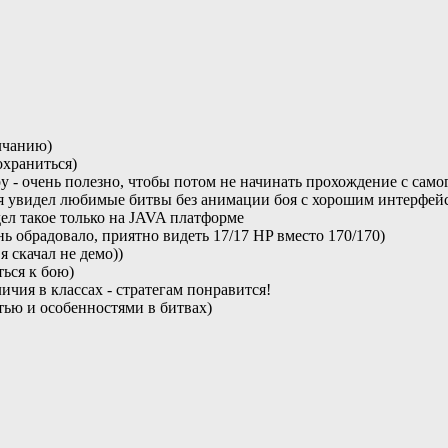
олчанию)
охраниться)
у - очень полезно, чтобы потом не начинать прохождение с самог
 увидел любимые битвы без анимации боя с хорошим интерфейсом и
ел такое только на JAVA платформе
нь обрадовало, приятно видеть 17/17 HP вместо 170/170)
я скачал не демо))
ться к бою)
ичия в классах - стратегам понравится!
тью и особенностями в битвах)