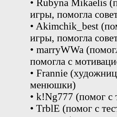
• Rubyna Mikaelis 
игры, помогла сове
• Akimchik_best (п
игры, помогла сове
• marryWWa (помогл
помогла с мотиваци
• Frannie (художниц
менюшки)
• k!Ng777 (помог с
• TrblE (помог с т