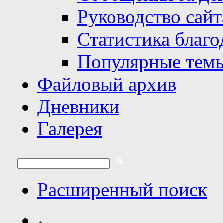
Руководство сайт
Статистика благо
Популярные тем
Файловый архив
Дневники
Галерея
Расширенный поиск