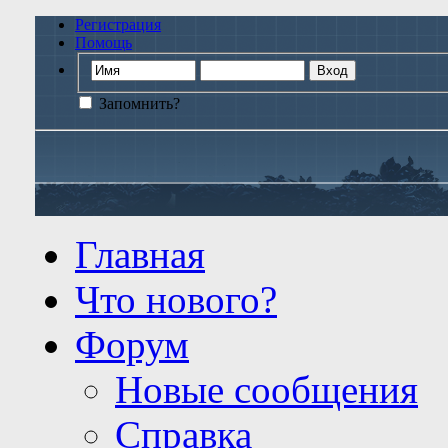
Регистрация
Помощь
Запомнить?
Главная
Что нового?
Форум
Новые сообщения
Справка