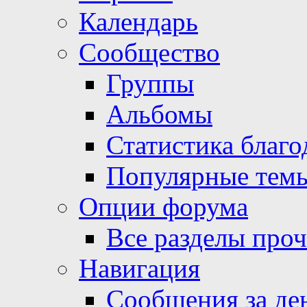
Календарь
Сообщество
Группы
Альбомы
Статистика благо
Популярные тем
Опции форума
Все разделы про
Навигация
Сообщения за де