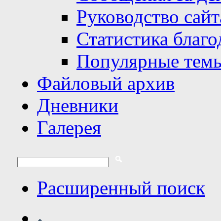
Руководство сайт
Статистика благо
Популярные тем
Файловый архив
Дневники
Галерея
Расширенный поиск