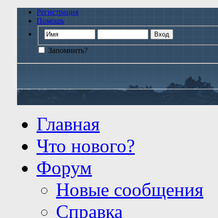
Регистрация
Помощь
Запомнить?
Главная
Что нового?
Форум
Новые сообщения
Справка