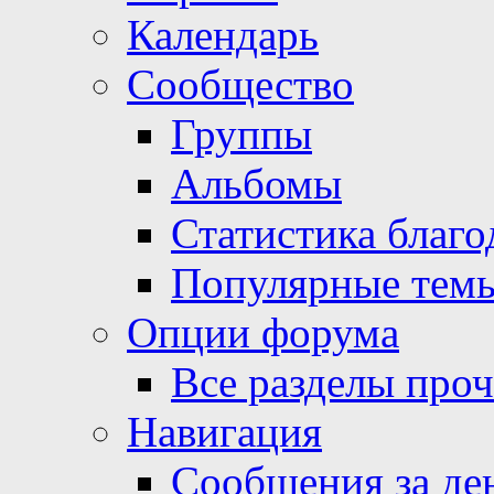
Календарь
Сообщество
Группы
Альбомы
Статистика благо
Популярные тем
Опции форума
Все разделы про
Навигация
Сообщения за де