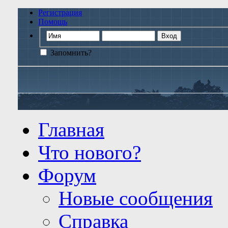
Регистрация
Помощь
Запомнить?
Главная
Что нового?
Форум
Новые сообщения
Справка