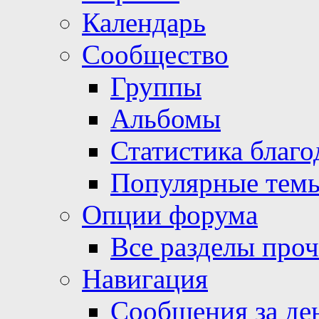
Календарь
Сообщество
Группы
Альбомы
Статистика благо
Популярные тем
Опции форума
Все разделы про
Навигация
Сообщения за де