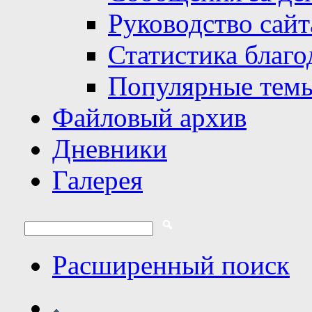
Руководство сайт
Статистика благо
Популярные тем
Файловый архив
Дневники
Галерея
Расширенный поиск