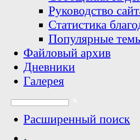
Руководство сайт
Статистика благо
Популярные тем
Файловый архив
Дневники
Галерея
Расширенный поиск