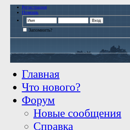
Регистрация
Помощь
Запомнить?
Главная
Что нового?
Форум
Новые сообщения
Справка