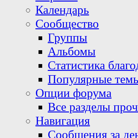
Календарь
Сообщество
Группы
Альбомы
Статистика благо
Популярные тем
Опции форума
Все разделы про
Навигация
Сообщения за де