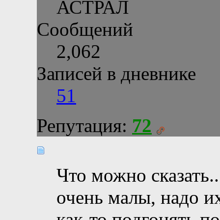
АСТРАЛ
Сообщений
2,062
Записей в дневнике
51
Репутация:
72
Что можно сказать.
очень малы, надо и
как-то подгонять по