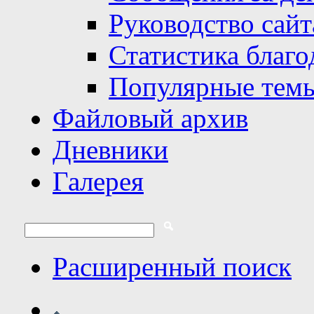
Руководство сайт
Статистика благо
Популярные тем
Файловый архив
Дневники
Галерея
Расширенный поиск