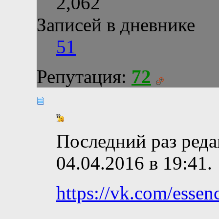
2,062
Записей в дневнике
51
Репутация:
72
Последний раз реда
04.04.2016 в
19:41
.
https://vk.com/essenc